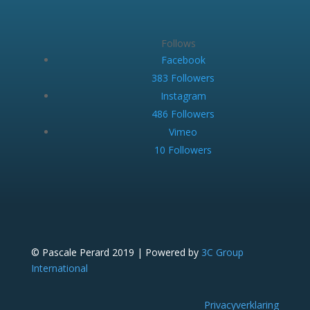
Follows
Facebook
383
Followers
Instagram
486
Followers
Vimeo
10
Followers
© Pascale Perard 2019 | Powered by
3C Group
International
Privacyverklaring