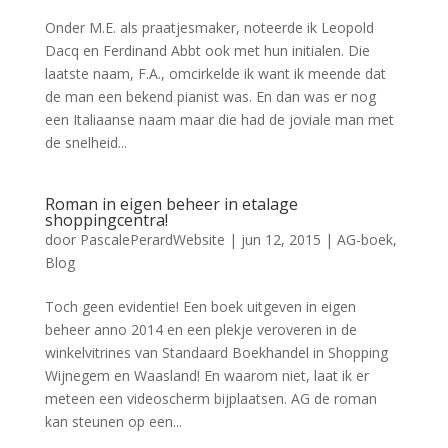
Onder M.E. als praatjesmaker, noteerde ik Leopold
Dacq en Ferdinand Abbt ook met hun initialen. Die
laatste naam, F.A., omcirkelde ik want ik meende dat
de man een bekend pianist was. En dan was er nog
een Italiaanse naam maar die had de joviale man met
de snelheid...
Roman in eigen beheer in etalage
shoppingcentra!
door
PascalePerardWebsite
|
jun 12, 2015
|
AG-boek
,
Blog
Toch geen evidentie! Een boek uitgeven in eigen
beheer anno 2014 en een plekje veroveren in de
winkelvitrines van Standaard Boekhandel in Shopping
Wijnegem en Waasland! En waarom niet, laat ik er
meteen een videoscherm bijplaatsen. AG de roman
kan steunen op een...